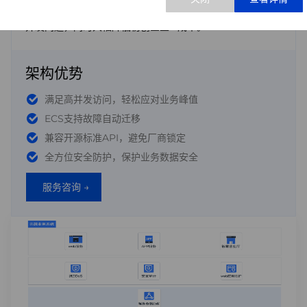
的安全保障；海量计算、弹性部署能解决互联网业务的海量
访问 
http://linux.hengfengyun.top/
并发问题，同时大幅降低初创企业IT成本。
根据实际选择执行。
源更换完成后，即可正常安装软件。
架构优势
如需了解更多信息，请访问：
查看CentOS官方公告
满足高并发访问，轻松应对业务峰值
ECS支持故障自动迁移
兼容开源标准API，避免厂商锁定
全方位安全防护，保护业务数据安全
服务咨询 →