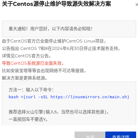
关于Centos源停止维护导致源失效解决方案
安全要求高
网络数据交换需求增多，迫使金融机构在减少安全漏洞和网
重大通知！用户您好，以下内容请务必知晓！ 
络盗窃的同时，提高客户关系的业务价值。
由于CentOS官方已全面停止维护CentOS Linux项目，
公告指出 CentOS 7和8在2024年6月30日停止技术服务支持，
详情见CentOS官方公告。
导致CentOS系统源已全面失效
，
比如安装宝塔等等会出现网络不可达等报错，
解决方案架构
解决方案是更换系统源。
提供高效解决方案，满足不同需求。
方法一：输入以下命令：
bash <(curl -sSL https://linuxmirrors.cn/main.sh)
方案架构
推荐选择火山引擎(输入5，当然也可以选择其他源)，
一直按回车不要选Y。
适合P2P、小贷、典当、担保、众筹等小微金融企业提供定
方法二：输入以下命令：
制个性化的云计算服务。互联网微金融用户也能享有金融级