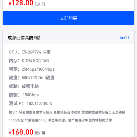
128.00
¥
起/ 月
立即购买
成都西信高防E型
库存7
CPU：E5-2697V4 16核
内存：DDR4 ECC 16G
带宽：25Mbps/300Mbps
硬盘：50G/70G Dell硬盘
线路：成都电信
防御： 150Gbps
测试IP： 182.140.180.X
提示：域名需要备案才可使用 备案域名自动过白 重要数据请做好备份无法确保
100%安全 严禁滥用CPU、带宽等资源，需严格遵守中国内地相关法律
168.00
¥
起/ 月