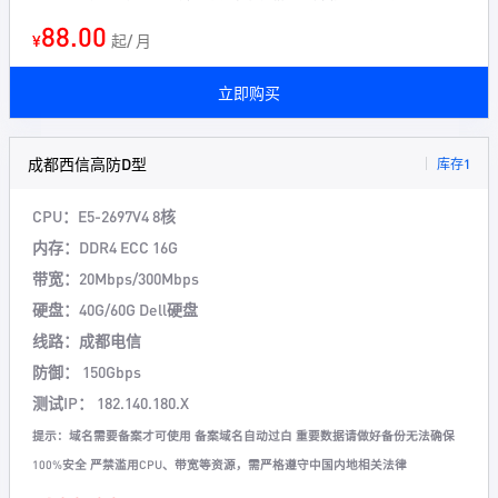
88.00
¥
起/ 月
立即购买
成都西信高防D型
库存1
CPU：E5-2697V4 8核
内存：DDR4 ECC 16G
带宽：20Mbps/300Mbps
硬盘：40G/60G Dell硬盘
线路：成都电信
防御： 150Gbps
测试IP： 182.140.180.X
提示：域名需要备案才可使用 备案域名自动过白 重要数据请做好备份无法确保
100%安全 严禁滥用CPU、带宽等资源，需严格遵守中国内地相关法律