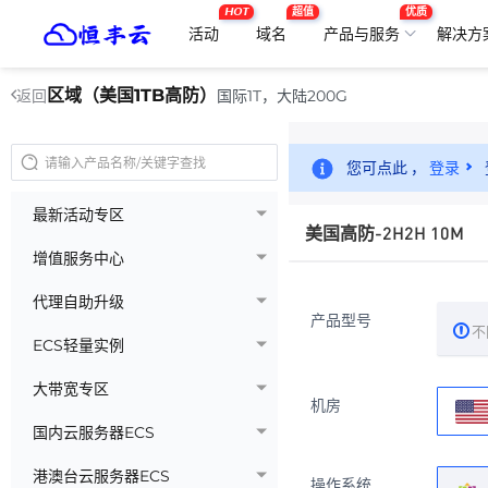
HOT
超值
优质
活动
域名
产品与服务
解决方
区域（美国1TB高防）
国际1T，大陆200G
返回
您可点此 ，
登录
最新活动专区
美国高防-2H2H 10M
增值服务中心
代理自助升级
产品型号
不
ECS轻量实例
大带宽专区
机房
国内云服务器ECS
港澳台云服务器ECS
操作系统