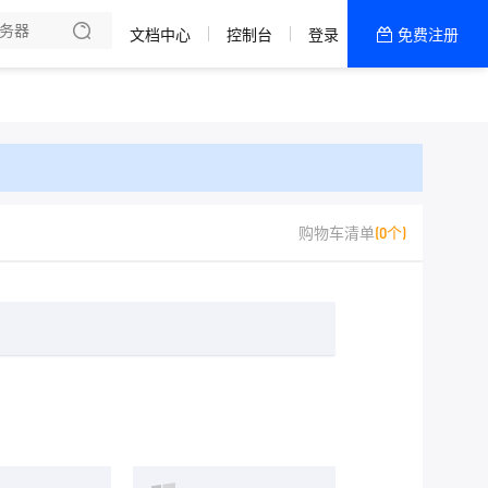
备案
理
文档中心
控制台
登录
免费注册
全部产品
新闻资讯
帮助文档
热销推荐
WordPress专用
购物车清单
(0个)
通用主机
网站建设
国内特惠活动区
400电话
美国CN2轻量