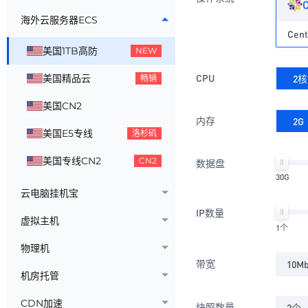
海外云服务器ECS
Cent
美国1TB高防
NEW
CPU
美国精品云
2核
畅销
美国CN2
内存
2G
美国E5专线
洛杉矶
美国专线CN2
CN2
数据盘
30G
云电脑挂机宝
IP数量
虚拟主机
1个
物理机
带宽
10M
机房托管
CDN加速
快照数量
2个