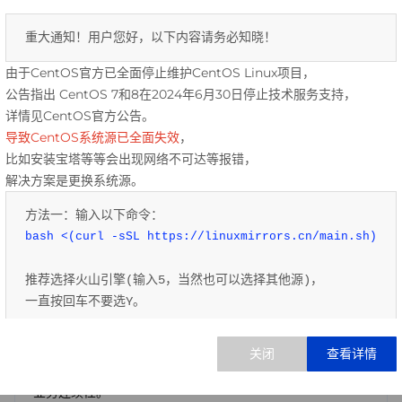
服务可靠性
依赖稳定可靠的服务器服务来支持其业务运营，任何服务器
重大通知！用户您好，以下内容请务必知晓！ 
故障或服务中断都可能导致业务中断和损失，影响企业的信
由于CentOS官方已全面停止维护CentOS Linux项目，
誉和利益。
公告指出 CentOS 7和8在2024年6月30日停止技术服务支持，
详情见CentOS官方公告。
导致CentOS系统源已全面失效
，
比如安装宝塔等等会出现网络不可达等报错，
解决方案架构
解决方案是更换系统源。
提供高效解决方案，满足不同需求。
方法一：输入以下命令：
bash <(curl -sSL https://linuxmirrors.cn/main.sh)
方案架构
推荐选择火山引擎(输入5，当然也可以选择其他源)，
一直按回车不要选Y。
出海服务器解决方案采用全球云计算架构，具备弹性伸缩、
方法二：输入以下命令：
多层安全防护和自动化运维管理，保障稳定性和可靠性。全
球性网络布局、灵活配置选项和实时监控，确保用户体验和
访问 
http://linux.hengfengyun.top/
业务连续性。