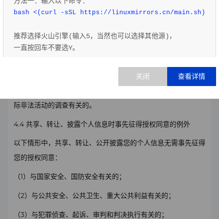
方法一：输入以下命令：
就以下情形，我们可能向第三方披露
您的
信息：
bash <(curl -sSL https://linuxmirrors.cn/main.sh)
1
（
）
根据适用法律法规
或基于您的个人选择
，需要披露的
信
推荐选择火山引擎(输入5，当然也可以选择其他源)，
息
。
一直按回车不要选Y。
2
（
）为保护本网站及关联用户、社会
公众的权利或财产
而必须
方法二：输入以下命令：
公开
的。例如，当我们认为披露对于防止或保护网络威胁、欺
访问 
http://linux.hengfengyun.top/
诈、人身伤害或财务损失是必要的或适当的，或当它与涉嫌或实
根据实际选择执行。
际非法活动的调查有关的。
源更换完成后，即可正常安装软件。
4.4
共享、转让、披露个人信息时事先征得授权同意的例外
如需了解更多信息，请访问：
查看CentOS官方公告
以下情形中，共享、转让、公开披露您的个人信息无需事先征得
您的授权同意：
1
（
）与国家安全、国防安全有关的；
2
（
）与公共安全、公共卫生、重大公共利益有关的；
3
（
）与犯罪侦查、起诉、审判和判决执行有关的；