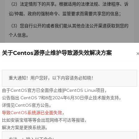
2
（
）法定情形下的共享。根据适用的法律法规、法律程序、诉
/
讼
仲裁、政府的强制命令、监管要求而需要共享您的信息；
3
（
）您自行公开的或者我们能从其他合法公开渠道获取到您的
个人信息。
4.2
转让
关于Centos源停止维护导致源失效解决方案
我们不会将您的信息转让给其他组织或个人，但以下情况除外：
1
（
）在获取明确同意的情况下转让：获得您的明确同意后，我
重大通知！用户您好，以下内容请务必知晓！ 
们会向其他方转让您的个人信息；
由于CentOS官方已全面停止维护CentOS Linux项目，
2
（
）在我公司发生合并、收购或破产清算情形，或其他涉及合
公告指出 CentOS 7和8在2024年6月30日停止技术服务支持，
并、收购或破产清算情形时，如涉及到个人信息转让，我们会要
详情见CentOS官方公告。
求新的持有您个人信息的公司、组织继续受本政策的约束，否则
导致CentOS系统源已全面失效
，
比如安装宝塔等等会出现网络不可达等报错，
我们将要求该公司、组织和个人重新向您征求授权同意。
解决方案是更换系统源。
4.3
披露